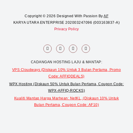
Copyright © 2026 Designed With Passion By
AF
KARYA UTARA ENTERPRISE 202003247096 (003163837-A)
Privacy Policy
F
T
Y
I
a
i
o
n
c
k
u
s
e
t
t
t
CADANGAN HOSTING LAJU & MANTAP:
b
o
u
a
o
k
b
g
VPS Cloudways (Diskaun 10% Untuk 3 Bulan Pertama, Promo
o
e
r
k
a
Code: AFFIQDEALS)
-
m
f
WPX Hosting (Diskaun 50% Untuk Bulan Pertama, Coupon Code:
WPX-AFFIQ-ROCKS)
Kualiti Mantap Harga Marhean: NetKL, (Diskaun 10% Untuk
Bulan Pertama, Coupon Code: AF10)